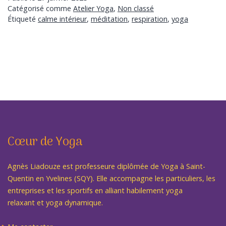
Catégorisé comme
Atelier Yoga
,
Non classé
Étiqueté
calme intérieur
,
méditation
,
respiration
,
yoga
Cœur de Yoga
Agnès Liadouze est professeure diplômée de Yoga à Saint-
Quentin en Yvelines (SQY). Elle accompagne les particuliers, les
entreprises et les sportifs en alliant habilement yoga
relaxant et yoga dynamique.