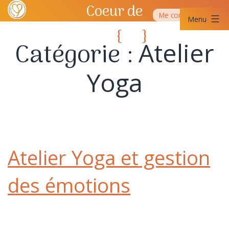
Aller
Coeur de
Me contacter
au
Menu
contenu
Yoga
{
}
Coeur
SQY
Catégorie :
Atelier
de
Yoga
Yoga
SQY
Atelier Yoga et gestion
des émotions