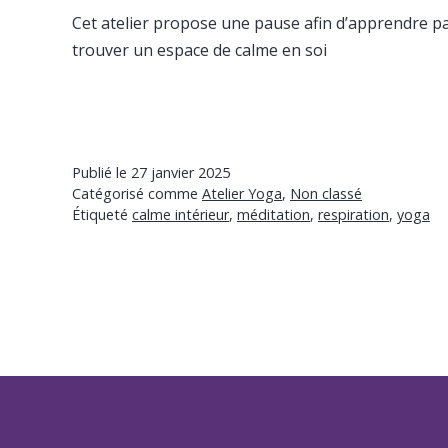
Cet atelier propose une pause afin d’apprendre par
trouver un espace de calme en soi
Publié le
27 janvier 2025
Catégorisé comme
Atelier Yoga
,
Non classé
Étiqueté
calme intérieur
,
méditation
,
respiration
,
yoga