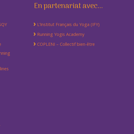
En partenariat avec...
 SQY
L’Institut Français du Yoga (IFY)
Running Yogis Academy
e
COPLENI – Collectif bien-être
nning
lines
r