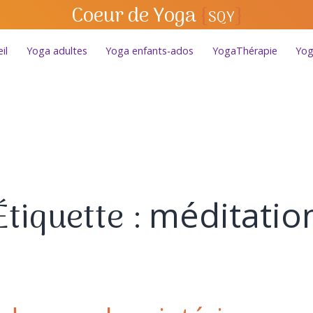
Coeur de Yoga
{
}
SQY
il
Yoga adultes
Yoga enfants-ados
YogaThérapie
Yog
Étiquette :
méditatio