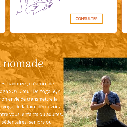
CONSULTER
a nomade
ès Liadouze , créatrice de
oga SQY. Cœur De Yoga SQY
mon envie de transmettre la
 yoga, de la faire découvrir à
ntre vous, enfants ou adultes,
u sédentaires, seniors ou