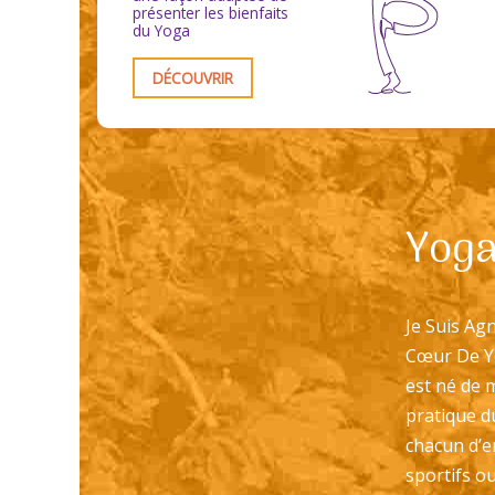
présenter les bienfaits
du Yoga
DÉCOUVRIR
Yog
Je Suis Agn
Cœur De Y
est né de 
pratique du
chacun d’e
sportifs o