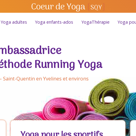
Coeur de Yoga
{
}
SQY
Yoga adultes
Yoga enfants-ados
YogaThérapie
Yoga pour
ambassadrice
éthode Running Yoga
 Saint-Quentin en Yvelines et environs
Yoga pour les sportifs