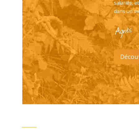
salariés, e
dans un m
Décou