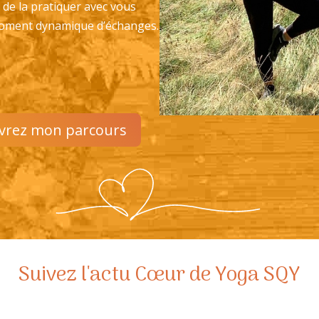
t de la pratiquer avec vous
oment dynamique d’échanges.
vrez mon parcours
Suivez l'actu Cœur de Yoga SQY