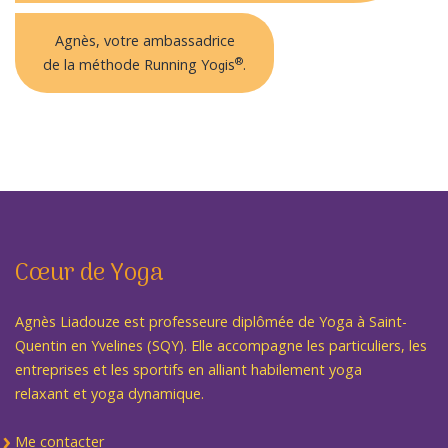
Agnès, votre ambassadrice
®
de la méthode Running Yo
is
.
g
Cœur de Yoga
Agnès Liadouze est professeure diplômée de Yoga à Saint-
Quentin en Yvelines (SQY). Elle accompagne les particuliers, les
entreprises et les sportifs en alliant habilement yoga
relaxant et yoga dynamique.
Me contacter