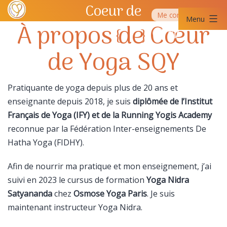
Aller
Coeur de
Me contacter
au
Menu
À propos de Cœur
contenu
Yoga
{
}
Coeur
SQY
de
de Yoga SQY
Yoga
SQY
Pratiquante de yoga depuis plus de 20 ans et
enseignante depuis 2018, je suis
diplômée de l’Institut
Français de Yoga (IFY) et de la Running Yogis Academy
reconnue par la Fédération Inter-enseignements De
Hatha Yoga (FIDHY).
Afin de nourrir ma pratique et mon enseignement, j’ai
suivi en 2023 le cursus de formation
Yoga Nidra
Satyananda
chez
Osmose Yoga Paris
. Je suis
maintenant instructeur Yoga Nidra.