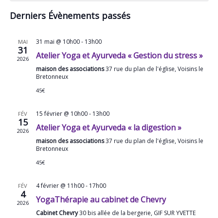
vu
co
de
Év
Derniers Évènements passés
Évènements
31 mai @ 10h00
-
13h00
MAI
31
Atelier Yoga et Ayurveda « Gestion du stress »
2026
maison des associations
37 rue du plan de l'église, Voisins le
Bretonneux
45€
15 février @ 10h00
-
13h00
FÉV
15
Atelier Yoga et Ayurveda « la digestion »
2026
maison des associations
37 rue du plan de l'église, Voisins le
Bretonneux
45€
4 février @ 11h00
-
17h00
FÉV
4
YogaThérapie au cabinet de Chevry
2026
Cabinet Chevry
30 bis allée de la bergerie, GIF SUR YVETTE