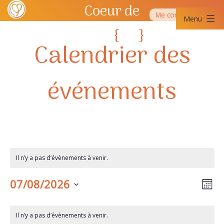
Aller
Coeur de
Me contacter
au
Menu
contenu
Yoga
{
}
Coeur
SQY
de
Yoga
SQY
Il n’y a pas d’évènements à venir.
Na
Na
07/08/2026
Mois
Sélectionnez
de
pa
Calendrier
une
Il n’y a pas d’évènements à venir.
date.