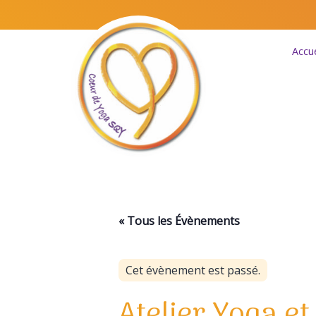
Aller
au
contenu
Accue
Coeur
de
« Tous les Évènements
Yoga
SQY
Cet évènement est passé.
Atelier Yoga e