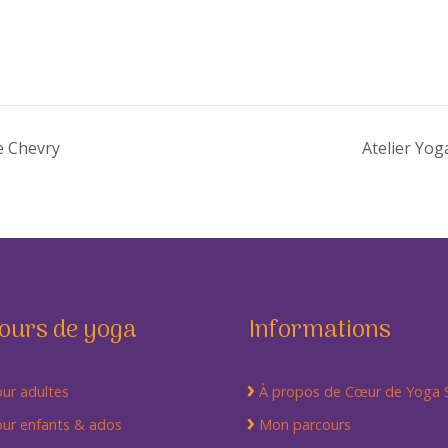
e Chevry
Atelier Yog
ours de yoga
Informations
ur adultes
À propos de Cœur de Yoga
ur enfants & ados
Mon parcours