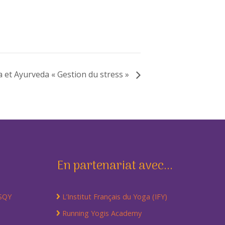
a et Ayurveda « Gestion du stress »
En partenariat avec...
 SQY
L’Institut Français du Yoga (IFY)
Running Yogis Academy