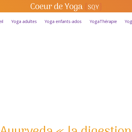
Coeur de Yoga
{
}
SQY
il
Yoga adultes
Yoga enfants-ados
YogaThérapie
Yog
t Ayurveda « la digestio