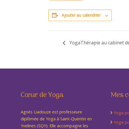
Ajouter au calendrier
YogaThérapie au cabinet d
Cœur de Yoga
Mes c
Agnès Liadouze est professeure
Yoga po
diplômée de Yoga à Saint-Quentin en
Yoga po
Yvelines (SQY). Elle accompagne les