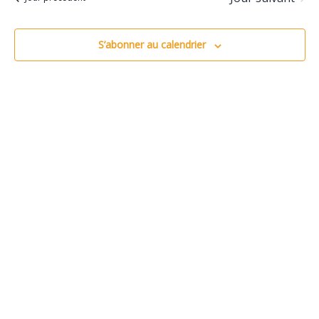
vu
co
Év
S’abonner au calendrier