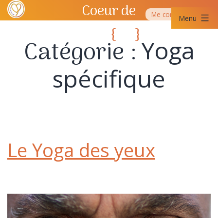
Aller
Coeur de
Me contacter
au
Menu
contenu
Yoga
{
}
Coeur
SQY
Catégorie :
Yoga
de
Yoga
spécifique
SQY
Le Yoga des yeux