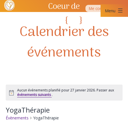
Aller
Coeur de
Me contacter
au
Menu
contenu
Yoga
{
}
Coeur
SQY
de
Yoga
SQY
Aucun évènements planifié pour 27 janvier 2026. Passer aux
Notice
évènements suivants
.
YogaThérapie
Évènements
YogaThérapie