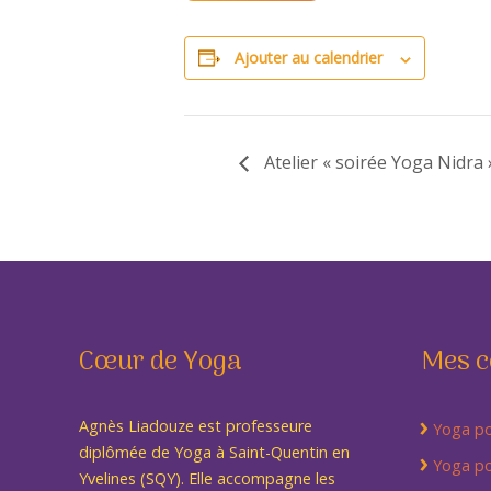
Ajouter au calendrier
Atelier « soirée Yoga Nidra 
Cœur de Yoga
Mes c
Agnès Liadouze est professeure
Yoga po
diplômée de Yoga à Saint-Quentin en
Yoga po
Yvelines (SQY). Elle accompagne les