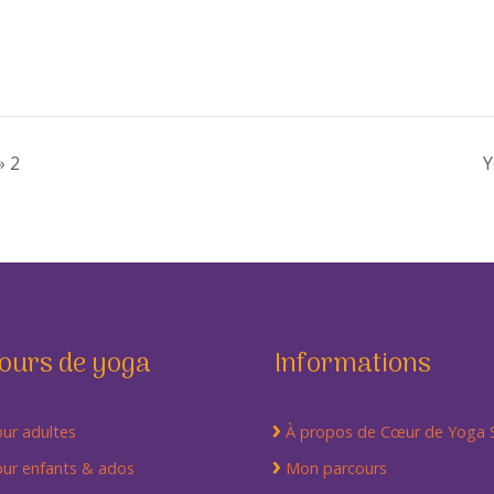
» 2
Y
ours de yoga
Informations
ur adultes
À propos de Cœur de Yoga
ur enfants & ados
Mon parcours