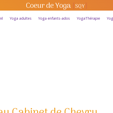
Coeur de Yoga
{
}
SQY
il
Yoga adultes
Yoga enfants-ados
YogaThérapie
Yog
au Cabinet de Chevry