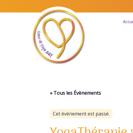
Aller
au
contenu
Accue
Coeur
de
« Tous les Évènements
Yoga
SQY
Cet évènement est passé.
YogaThérapie 