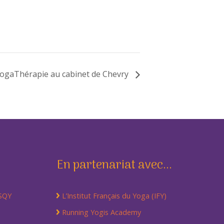
ogaThérapie au cabinet de Chevry
En partenariat avec...
 SQY
L’Institut Français du Yoga (IFY)
Running Yogis Academy