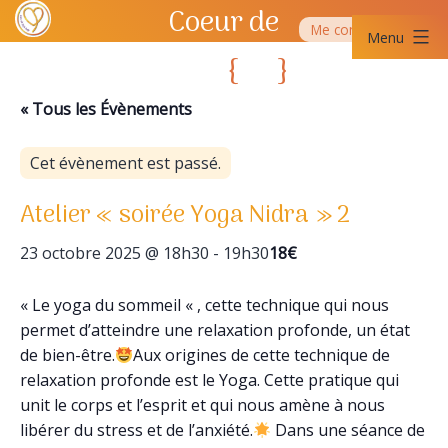
Aller
Coeur de
Me contacter
au
Menu
contenu
Yoga
{
}
Coeur
SQY
de
« Tous les Évènements
Yoga
SQY
Cet évènement est passé.
Atelier « soirée Yoga Nidra » 2
23 octobre 2025 @ 18h30
-
19h30
18€
« Le yoga du sommeil « , cette technique qui nous
permet d’atteindre une relaxation profonde, un état
de bien-être.
Aux origines de cette technique de
relaxation profonde est le Yoga. Cette pratique qui
unit le corps et l’esprit et qui nous amène à nous
libérer du stress et de l’anxiété.
Dans une séance de