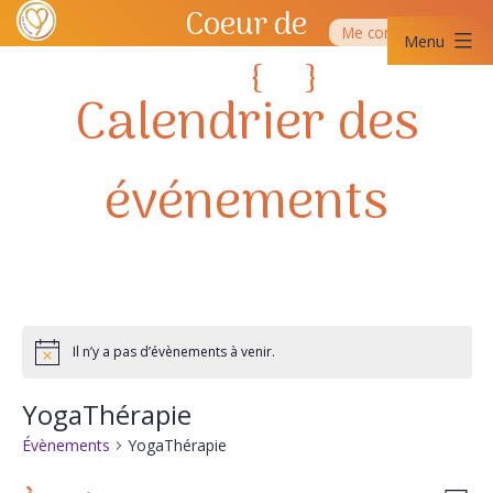
Aller
Coeur de
Me contacter
au
Menu
contenu
Yoga
{
}
Coeur
SQY
de
Yoga
SQY
Il n’y a pas d’évènements à venir.
Notice
YogaThérapie
Évènements
YogaThérapie