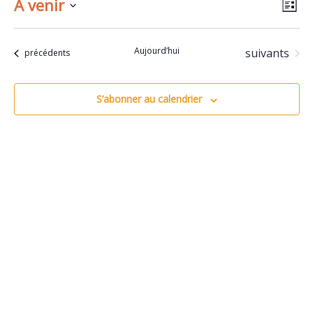
Na
Na
À venir
Liste
Sélectionnez
de
pa
une
Aujourd’hui
Évènements
suivants
vu
date.
Évènements
précédents
co
Év
S’abonner au calendrier